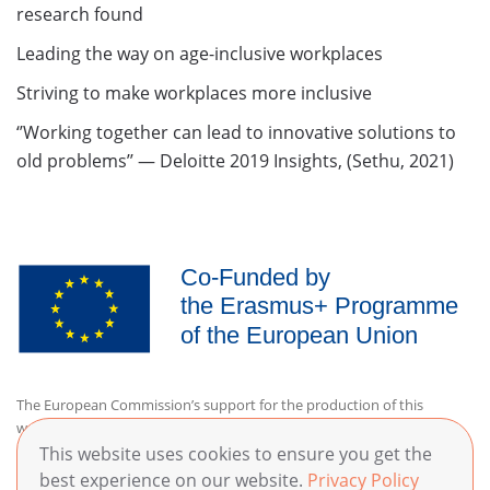
research found
Leading the way on age-inclusive workplaces
Striving to make workplaces more inclusive
‘’Working together can lead to innovative solutions to
old problems’’ — Deloitte 2019 Insights, (Sethu, 2021)
The European Commission’s support for the production of this
website does not constitute an endorsement of the contents, which
reflect the views only of the authors, and the Commission cannot be
This website uses cookies to ensure you get the
held responsible for any use which may be made of the information
best experience on our website.
Privacy Policy